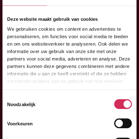
Deze website maakt gebruik van cookies
We gebruiken cookies om content en advertenties te
personaliseren, om functies voor social media te bieden
en om ons websiteverkeer te analyseren. Ook delen we
informatie over uw gebruik van onze site met onze
partners voor social media, adverteren en analyse. Deze
partners kunnen deze gegevens combineren met andere
informatie die u aan ze heeft verstrekt of die ze hebben
verzameld op basis van uw gebruik van hun services.
Toestemmingsselectie
Noodzakelijk
The Technobis team helps you improve your medical
Voorkeuren
innovations, comply to industry standards, and produce
your equipment on an industrial scale.