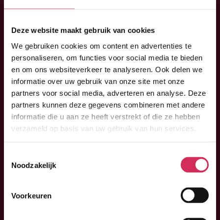
Deze website maakt gebruik van cookies
We gebruiken cookies om content en advertenties te
personaliseren, om functies voor social media te bieden
en om ons websiteverkeer te analyseren. Ook delen we
informatie over uw gebruik van onze site met onze
partners voor social media, adverteren en analyse. Deze
partners kunnen deze gegevens combineren met andere
informatie die u aan ze heeft verstrekt of die ze hebben
verzameld op basis van uw gebruik van hun services.
Toestemmingsselectie
Noodzakelijk
The Technobis team helps you improve your medical
Voorkeuren
innovations, comply to industry standards, and produce
your equipment on an industrial scale.